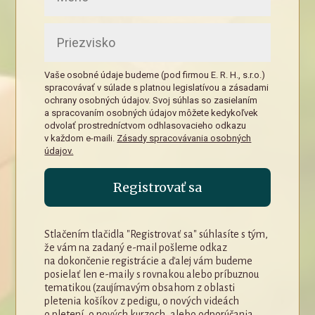
Vaše osobné údaje budeme (pod firmou E. R. H., s.r.o.)
spracovávať v súlade s platnou legislatívou a zásadami
ochrany osobných údajov. Svoj súhlas so zasielaním
a spracovaním osobných údajov môžete kedykoľvek
odvolať prostredníctvom odhlasovacieho odkazu
v každom e-maili.
Zásady spracovávania osobných
údajov.
Registrovať sa
Stlačením tlačidla "Registrovať sa" súhlasíte s tým,
že vám na zadaný e-mail pošleme odkaz
na dokončenie registrácie a ďalej vám budeme
posielať len e-maily s rovnakou alebo príbuznou
tematikou (zaujímavým obsahom z oblasti
pletenia košíkov z pedigu, o nových videách
o pletení, o nových kurzoch, alebo odporúčania