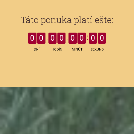
Táto ponuka platí ešte:
0
0
0
0
0
0
0
0
DNÍ
HODÍN
MINÚT
SEKÚND