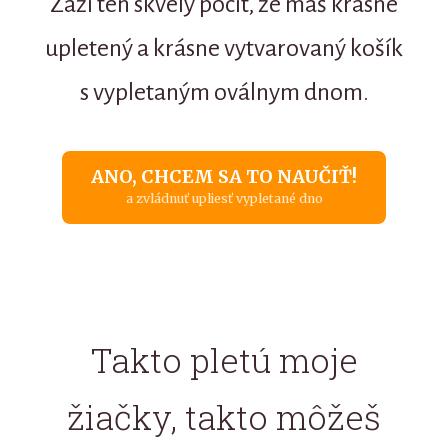
Zaži ten skvelý pocit, že máš krásne
upletený a krásne vytvarovaný košík
s vypletaným oválnym dnom.
ANO, CHCEM SA TO NAUČIŤ!
a zvládnuť upliesť vypletané dno
Takto pletú moje
žiačky, takto môžeš