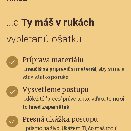
...a
Ty máš v rukách
vypletanú ošatku
Príprava materiálu
...
naučíš sa pripraviť si materiál
, aby si mala
vždy všetko po ruke
Vysvetlenie postupu
...dôležité "prečo" práve takto. Vďaka tomu
si
to hneď zapamätáš
Presná ukážka postupu
...priamo na živo. Ukážem Ti, čo máš robiť