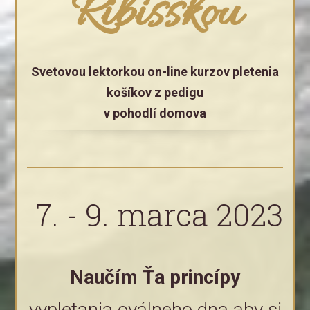
Ribišškou
Svetovou lektorkou on-line kurzov pletenia
košíkov z pedigu
v pohodlí domova
7. - 9. marca 2023
Naučím Ťa princípy
vypletania oválneho dna aby si