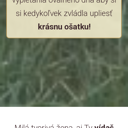
si kedykoľvek zvládla upliesť
krásnu ošatku!
Milá tvorivá žena, aj Ty
vídaš