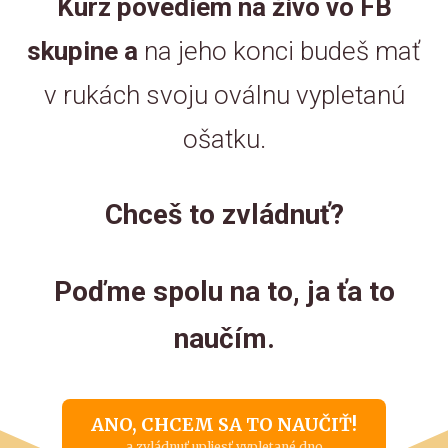
Kurz povediem na živo vo FB
skupine a
na jeho konci budeš mať
v rukách svoju oválnu vypletanú
ošatku.
Chceš to zvládnuť?
Poďme spolu na to, ja ťa to
naučím.
ANO, CHCEM SA TO NAUČIŤ!
a zvládnuť upliesť vypletané dno