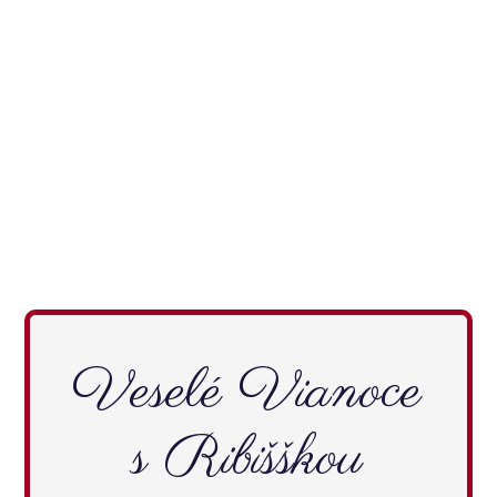
Veselé Vianoce
s Ribišškou