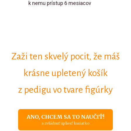
k nemu prístup 6 mesiacov
Zaži ten skvelý pocit, že máš
krásne upletený košík
z pedigu vo tvare figúrky
ANO, CHCEM SA TO NAUČIŤ!
a zvládnuť upliesť kuriatko