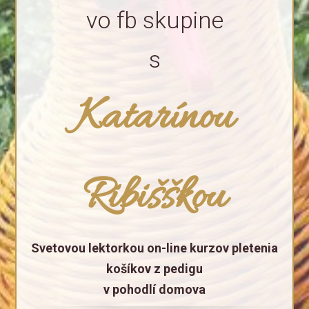
vo fb skupine
s
Katarínou
Ribišškou
Svetovou lektorkou on-line kurzov pletenia
košíkov z pedigu
v pohodlí domova