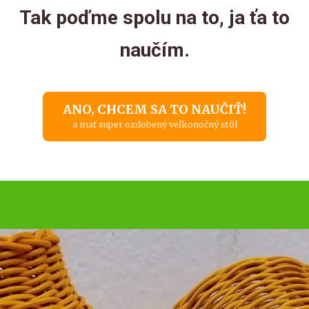
Tak poďme spolu na to, ja ťa to
naučím.
ANO, CHCEM SA TO NAUČIŤ!
a mať super ozdobený veľkonočný stôl