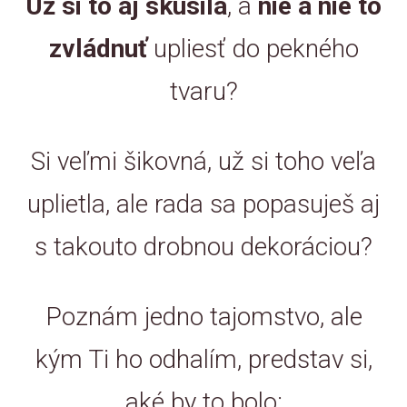
Už si to aj skúsila
, a
nie a nie to
zvládnuť
upliesť do pekného
tvaru?
Si veľmi šikovná, už si toho veľa
uplietla, ale rada sa popasuješ aj
s takouto drobnou dekoráciou?
Poznám jedno tajomstvo, ale
kým Ti ho odhalím, predstav si,
aké by to bolo: