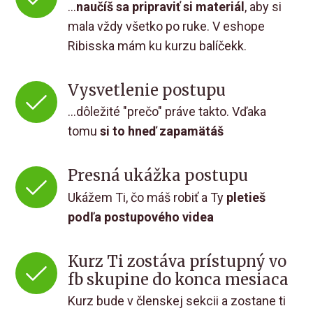
...
naučíš sa pripraviť si materiál
, aby si
mala vždy všetko po ruke. V eshope
Ribisska mám ku kurzu balíčekk.
Vysvetlenie postupu
...dôležité "prečo" práve takto. Vďaka
tomu
si to hneď zapamätáš
Presná ukážka postupu
Ukážem Ti, čo máš robiť a Ty
pletieš
podľa postupového videa
Kurz Ti zostáva prístupný vo
fb skupine do konca mesiaca
Kurz bude v členskej sekcii a zostane ti