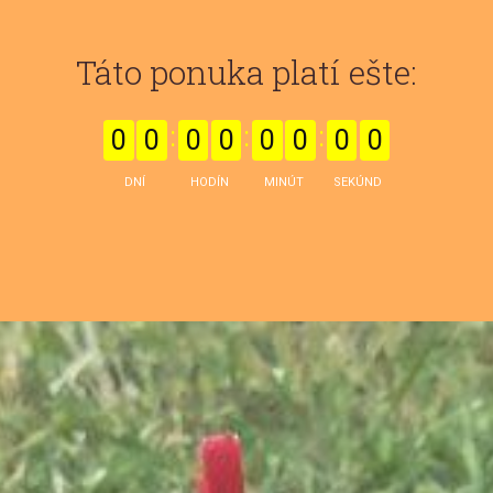
Táto ponuka platí ešte:
0
0
0
0
0
0
0
0
DNÍ
HODÍN
MINÚT
SEKÚND