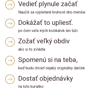
Vedieť plynule začať
Naučíš sa vypletané kruhové dno menšie
Dokážať to upliesť.
po čom veľa iných košikárok len túži
Zožať veľký obdiv
ako si to zvládla
Spomenú si na teba,
keď budú chcieť nejaký originálny darček
Dostať objednávky
na toto kuriatko