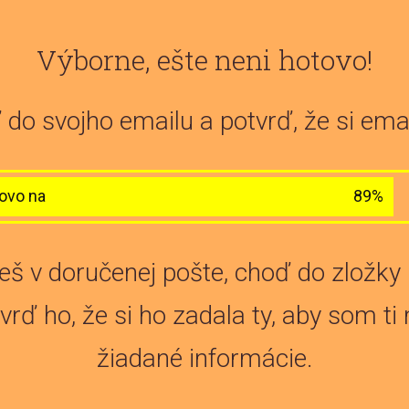
Výborne, ešte neni hotovo!
do svojho emailu a potvrď, že si emai
ovo na
89%
eš v doručenej pošte, choď do zložky 
vrď ho, že si ho zadala ty, aby som ti
žiadané informácie.