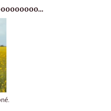
oooooooo...
pné.