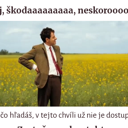
j, škodaaaaaaaaa, neskoroooo
 čo hľadáš, v tejto chvíli už nie je dostu