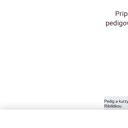
Pri
pedigov