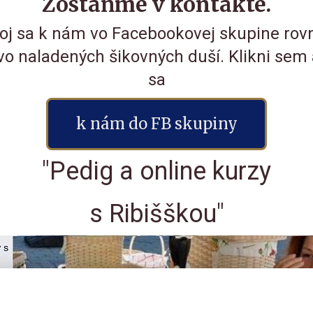
Zostaňme v kontakte.
poj sa k nám vo Facebookovej skupine rov
o naladených šikovných duší. Klikni sem 
sa
k nám do FB skupiny
"Pedig a online kurzy
s Ribišškou"