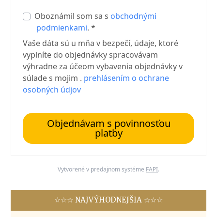
Oboznámil som sa s
obchodnými
podmienkami
. *
Vaše dáta sú u mňa v bezpečí, údaje, ktoré
vyplníte do objednávky spracovávam
výhradne za účeom vybavenia objednávky v
súlade s mojim .
prehlásením o ochrane
osobných údjov
Objednávam s povinnosťou
platby
Vytvorené v predajnom systéme
FAPI
.
☆☆☆ NAJVÝHODNEJŠIA ☆☆☆