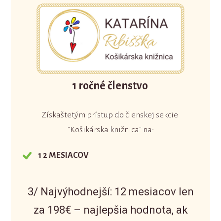
1 ročné členstvo
Získaštetým prístup do členskej sekcie
"Košikárska knižnica" na:
1 2 MESIACOV
3/ Najvýhodnejší: 12 mesiacov len
za 198€ – najlepšia hodnota, ak