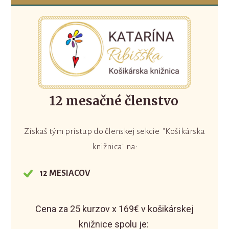
12 mesačné členstvo
Získaš tým prístup do členskej sekcie "Košikárska
knižnica" na:
12 MESIACOV
Cena za 25 kurzov x 169€ v košikárskej
knižnice spolu je: