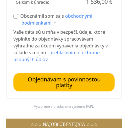
1 536,00 €
Celkom k úhrade:
Oboznámil som sa s
obchodnými
podmienkami
. *
Vaše dáta sú u mňa v bezpečí, údaje, ktoré
vyplníte do objednávky spracovávam
výhradne za účeom vybavenia objednávky v
súlade s mojim .
prehlásením o ochrane
osobných údjov
Objednávam s povinnosťou
platby
Vytvorené v predajnom systéme
FAPI
.
☆☆☆ NAJOBĽÚBENIEJŠIA ☆☆☆