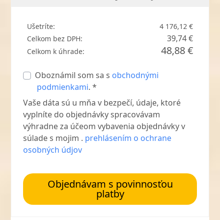
Ušetríte:
4 176,12 €
39,74 €
Celkom bez DPH:
48,88 €
Celkom k úhrade:
Oboznámil som sa s
obchodnými
podmienkami
. *
Vaše dáta sú u mňa v bezpečí, údaje, ktoré
vyplníte do objednávky spracovávam
výhradne za účeom vybavenia objednávky v
súlade s mojim .
prehlásením o ochrane
osobných údjov
Objednávam s povinnosťou
platby