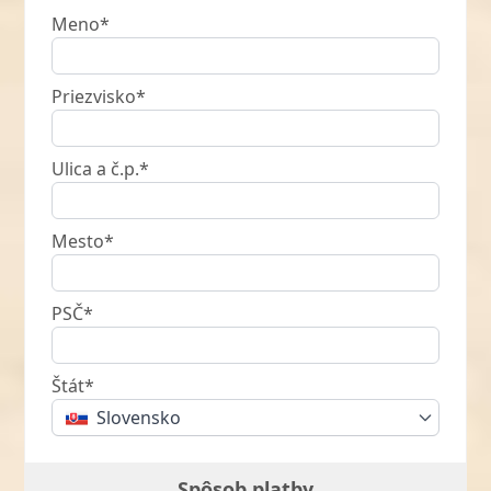
Meno*
Priezvisko*
Ulica a č.p.*
Mesto*
PSČ*
Štát*
Slovensko
Spôsob platby