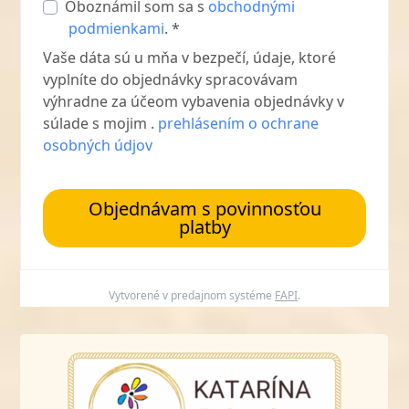
Oboznámil som sa s
obchodnými
podmienkami
. *
Vaše dáta sú u mňa v bezpečí, údaje, ktoré
vyplníte do objednávky spracovávam
výhradne za účeom vybavenia objednávky v
súlade s mojim .
prehlásením o ochrane
osobných údjov
Objednávam s povinnosťou
platby
Vytvorené v predajnom systéme
FAPI
.