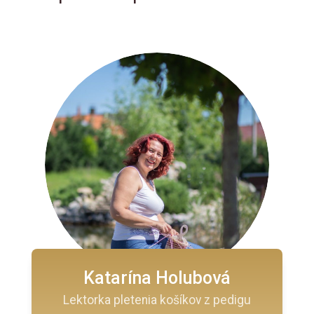
Katarína Holubová
Lektorka pletenia košíkov z pedigu