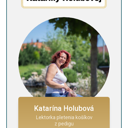
Katarína Holubová
Lektorka pletenia košíkov
z pedigu