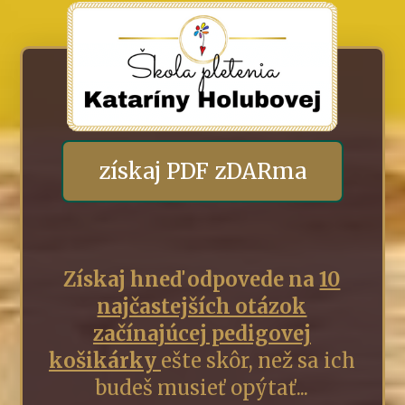
získaj PDF zDARma
Získaj hneď odpovede na
10
najčastejších otázok
začínajúcej pedigovej
košikárky
ešte skôr, než sa ich
budeš musieť opýtať...