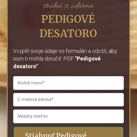
stiahni si zdarma
PEDIGOVÉ
DESATORO
Vvyplň svoje údaje vo formulári a odošli, aby
som ti mohla doručiť: PDF
"Pedigové
desatoro"
Stiahnuť Pedigové