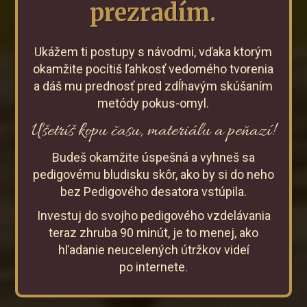
prezradím.
Ukážem ti postupy s návodmi, vďaka ktorým
okamžite pocítiš ľahkosť vedomého tvorenia
a dáš mu prednosť pred zdĺhavým skúšaním
metódy pokus-omyl.
Ušetríš kopu času, materiálu a peňazí!
Budeš okamžite úspešná a vyhneš sa
pedigovému bludisku skôr, ako by si do neho
bez Pedigového desatora vstúpila.
Investuj do svojho pedigového vzdelávania
teraz zhruba 90 minút, je to menej, ako
hľadanie neucelených útržkov videí
po internete.