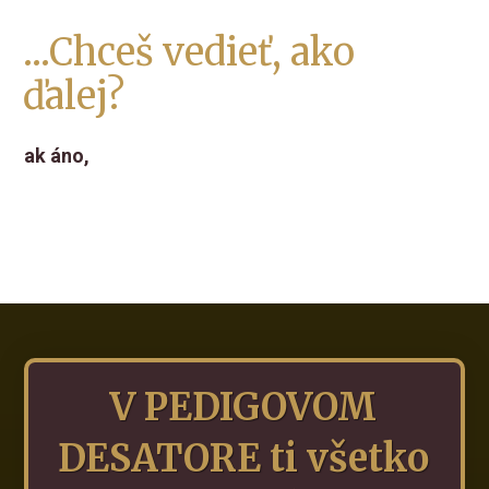
...Chceš vedieť, ako
ďalej?
ak áno,
V PEDIGOVOM
DESATORE ti všetko