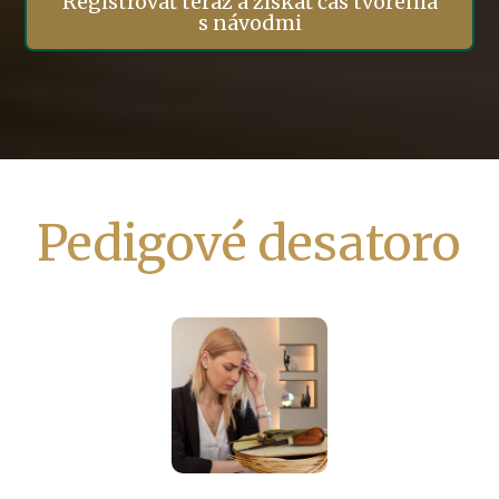
Registrovať teraz a získať čas tvorenia
s návodmi
Pedigové desatoro