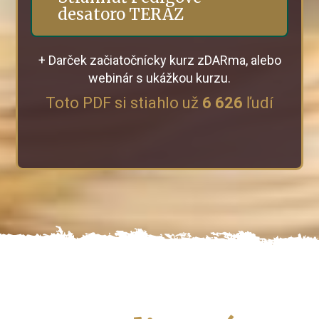
desatoro TERAZ
+ Darček začiatočnícky kurz zDARma, alebo
webinár s ukážkou kurzu.
Toto PDF si stiahlo už
6 626
ľudí