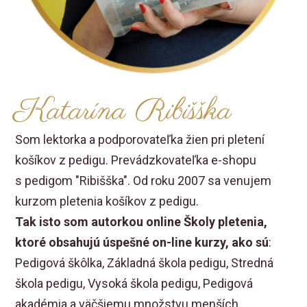
Katarína Ribišška
Som lektorka a podporovateľka žien pri pletení
košíkov z pedigu. Prevádzkovateľka e-shopu
s pedigom "Ribišška". Od roku 2007 sa venujem
kurzom pletenia košíkov z pedigu.
Tak isto som autorkou online Školy pletenia,
ktoré obsahujú úspešné on-line kurzy, ako sú
:
Pedigová škôlka, Základná škola pedigu, Stredná
škola pedigu, Vysoká škola pedigu, Pedigová
akadémia a väčšiemu množstvu menších