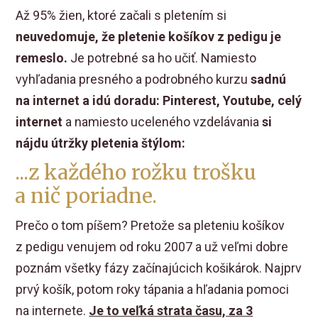
Až 95% žien, ktoré začali s pletením si
neuvedomuje, že pletenie košíkov z pedigu je
remeslo.
Je potrebné sa ho učiť. Namiesto
vyhľadania presného a podrobného kurzu
sadnú
na internet a idú doradu: Pinterest, Youtube, celý
internet
a namiesto uceleného vzdelávania
si
nájdu útržky pletenia štýlom:
...z každého rožku trošku
a nič poriadne.
Prečo o tom píšem? Pretože sa pleteniu košíkov
z pedigu venujem od roku 2007 a už veľmi dobre
poznám všetky fázy začínajúcich košikárok. Najprv
prvý košík, potom roky tápania a hľadania pomoci
na internete.
Je to veľká strata času, za 3