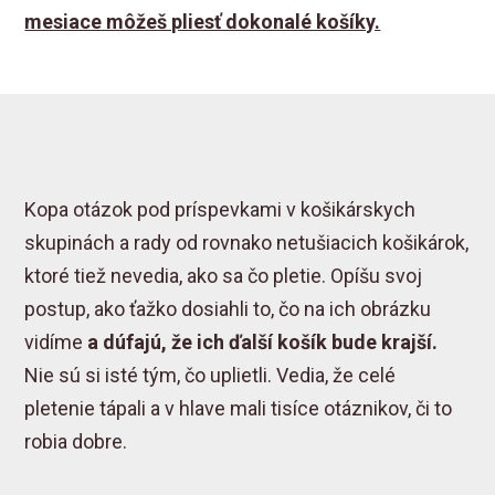
mesiace môžeš pliesť dokonalé košíky.
Kopa otázok pod príspevkami v košikárskych
skupinách a rady od rovnako netušiacich košikárok,
ktoré tiež nevedia, ako sa čo pletie. Opíšu svoj
postup, ako ťažko dosiahli to, čo na ich obrázku
vidíme
a dúfajú, že ich ďalší košík bude krajší.
Nie sú si isté tým, čo uplietli. Vedia, že celé
pletenie tápali a v hlave mali tisíce otáznikov, či to
robia dobre.